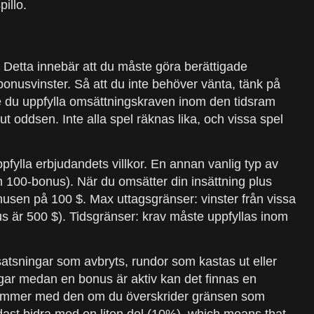
pillo.
etta innebär att du måste göra berättigade
bonusvinster. Så att du inte behöver vänta, tänk på
ste du uppfylla omsättningskraven inom den tidsram
 oddsen. Inte alla spel räknas lika, och vissa spel
uppfylla erbjudandets villkor. En annan vanlig typ av
n 100-bonus). När du omsätter din insättning plus
nusen på 100 $. Max uttagsgränser: vinster från vissa
nus är 500 $). Tidsgränser: krav måste uppfyllas inom
atsningar som avbryts, rundor som kastas ut eller
ingar medan en bonus är aktiv kan det finnas en
m kommer med den om du överskrider gränsen som