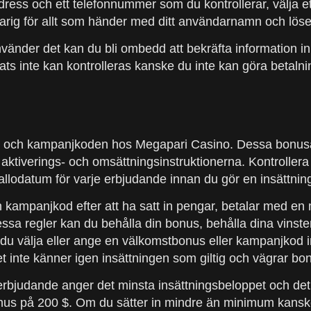
ss och ett telefonnummer som du kontrollerar, välja ett 
rig för allt som händer med ditt användarnamn och lös
nvänder det kan du bli ombedd att bekräfta information in
s inte kan kontrolleras kanske du inte kan göra betalning
sen och kampanjkoden hos Megapari Casino. Dessa bonusa
ktiverings- och omsättningsinstruktionerna. Kontrollera bo
allodatum för varje erbjudande innan du gör en insättnin
kampanjkod efter att ha satt in pengar, betalar med en 
ssa regler kan du behålla din bonus, behålla dina vinster
du välja eller ange en välkomstbonus eller kampanjkod i
et inte känner igen insättningen som giltig och vägrar bo
je erbjudande anger det minsta insättningsbeloppet och
nus på 200 $. Om du sätter in mindre än minimum kanske