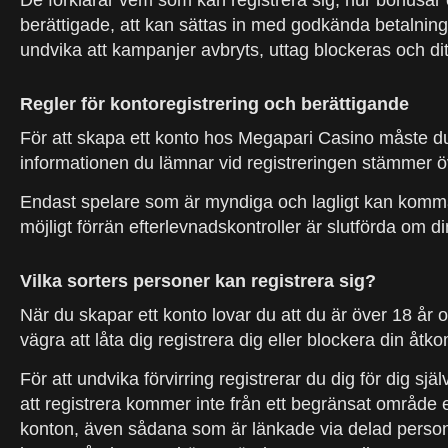
De förklarar vem som kan registrera sig, hur bonusar o
berättigade, att kan sättas in med godkända betalning
undvika att kampanjer avbryts, uttag blockeras och di
Regler för kontoregistrering och berättigande
För att skapa ett konto hos Megapari Casino måste du l
informationen du lämnar vid registreringen stämmer öv
Endast spelare som är myndiga och lagligt kan komma åt
möjligt förrän efterlevnadskontroller är slutförda om din
Vilka sorters personer kan registrera sig?
När du skapar ett konto lovar du att du är över 18 år
vägra att låta dig registrera dig eller blockera din åt
För att undvika förvirring registrerar du dig för dig sj
att registrera kommer inte från ett begränsat område 
konton, även sådana som är länkade via delad personlig