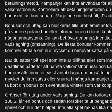
betalningsmetod. Kampanjer kan inte användas för alla
välkomstbonus. Kontrollera att betalningsmetoden du 
bonusen tas bort senare. Varje person, hushåll, IP-ad
Bonusar och uttag kan blockeras tills problemet är l
på var en spelare bor eller informationen i deras kont
någon annanstans. Du kan behöva genomgå identitetsk
vadslagning (omsättning). De flesta bonusar kommer m
kommer att tala om hur mycket du behöver satsa på vi
När du satsar på spel som inte är tillåtna eller som i
deadlines både för att hämta välkomstbonusar och kamp
har omsatts inom ett visst antal dagar om omsättninge
mycket du kan satsa eller snurra i många kampanjer så 
ta bort din bonus och eventuella vinster som var koppl
Gränser för uttag under vadslagning. Du kan förlora d
100 $, får en bonus och sedan försöker ta ut pengar dire
spelet och hur det hjälper. Inte alla spel räknas lika 