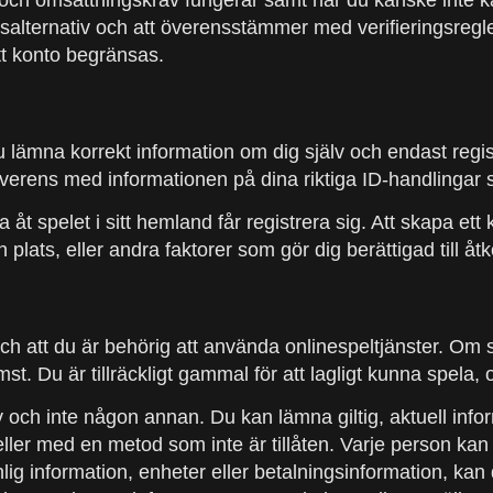
ch omsättningskrav fungerar samt när du kanske inte kan s
salternativ och att överensstämmer med verifieringsregle
tt konto begränsas.
ämna korrekt information om dig själv och endast registr
erens med informationen på dina riktiga ID-handlingar så
 spelet i sitt hemland får registrera sig. Att skapa ett 
 plats, eller andra faktorer som gör dig berättigad till åtk
 och att du är behörig att använda onlinespeltjänster. O
komst. Du är tillräckligt gammal för att lagligt kunna spe
älv och inte någon annan. Du kan lämna giltig, aktuell inf
eller med en metod som inte är tillåten. Varje person ka
 information, enheter eller betalningsinformation, kan d