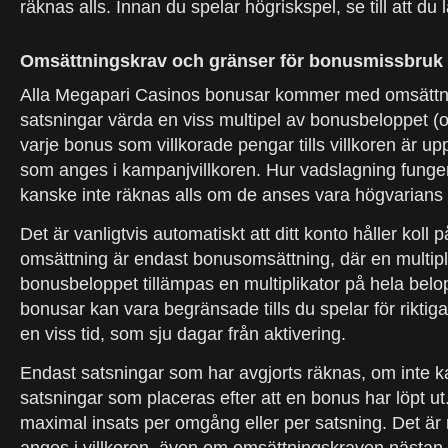
räknas alls. Innan du spelar högriskspel, se till att du l
Omsättningskrav och gränser för bonusmissbruk
Alla Megapari Casinos bonusar kommer med omsättnin
satsningar värda en viss multipel av bonusbeloppet (o
varje bonus som villkorade pengar tills villkoren är 
som anges i kampanjvillkoren. Hur vadslagning fungera
kanske inte räknas alls om de anses vara högvarians el
Det är vanligtvis automatiskt att ditt konto håller koll
omsättning är endast bonusomsättning, där en multipli
bonusbeloppet tillämpas en multiplikator på hela belo
bonusar kan vara begränsade tills du spelar för riktig
en viss tid, som sju dagar från aktivering.
Endast satsningar som har avgjorts räknas, om inte k
satsningar som placeras efter att en bonus har löpt ut
maximal insats per omgång eller per satsning. Det ä