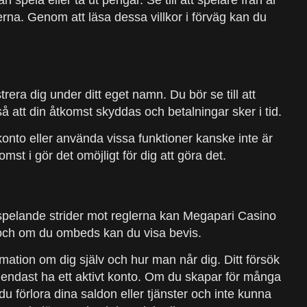
pela eller ta ut pengar. Se till att spelare från är
rna. Genom att läsa dessa villkor i förväg kan du
era dig under ditt eget namn. Du bör se till att
 att din åtkomst skyddas och betalningar sker i tid.
konto eller använda vissa funktioner kanske inte är
omst i gör det omöjligt för dig att göra det.
m spelande strider mot reglerna kan Megapari Casino
la, och om du ombeds kan du visa bevis.
ormation om dig själv och hur man når dig. Ditt försök
n endast ha ett aktivt konto. Om du skapar för många
u förlora dina saldon eller tjänster och inte kunna